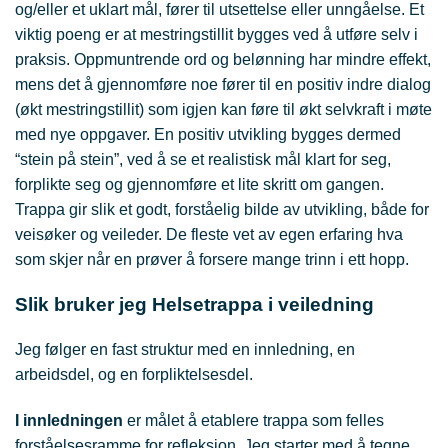
og/eller et uklart mål, fører til utsettelse eller unngåelse. Et
viktig poeng er at mestringstillit bygges ved å utføre selv i
praksis. Oppmuntrende ord og belønning har mindre effekt,
mens det å gjennomføre noe fører til en positiv indre dialog
(økt mestringstillit) som igjen kan føre til økt selvkraft i møte
med nye oppgaver. En positiv utvikling bygges dermed
“stein på stein”, ved å se et realistisk mål klart for seg,
forplikte seg og gjennomføre et lite skritt om gangen.
Trappa gir slik et godt, forståelig bilde av utvikling, både for
veisøker og veileder. De fleste vet av egen erfaring hva
som skjer når en prøver å forsere mange trinn i ett hopp.
Slik bruker jeg Helsetrappa i veiledning
Jeg følger en fast struktur med en innledning, en
arbeidsdel, og en forpliktelsesdel.
I innledningen
er målet å etablere trappa som felles
forståelsesramme for refleksjon. Jeg starter med å tegne