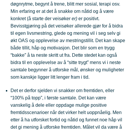
døgnrytme, begynt å trene, blitt mer sosial, terapi osv.
Min erfaring er at det å snakke om nåtid og å være
konkret (å starte der veisøker
er)
er positivt.
Bevisstgjøring på det veisøker allerede gjør for å bidra
til egen livsmestring, glede og mening vil i seg selv gi
økt OAS og opplevelse av mestringstillit. Det kan skape
både tillit, håp og motivasjon. Det blir som en trygg
“bakke” å ta neste skritt ut fra. Dette stedet kan også
bidra til en opplevelse av å “sitte trygt” mens vi i neste
samtale begynner å utforske mål, ønsker og muligheter
som kanskje ligger litt lenger fram i tid.
Det er derfor sjelden vi snakker om fremtiden, eller
“100% på topp”, i første samtale. Det kan være
vanskelig å dele eller oppdage mulige positive
fremtidsscenarioer når det virker helt uoppnåelig. Men
etter å ha utforsket fortid og nåtid og funnet noe håp vil
det gi mening å utforske fremtiden. Målet vil da være å