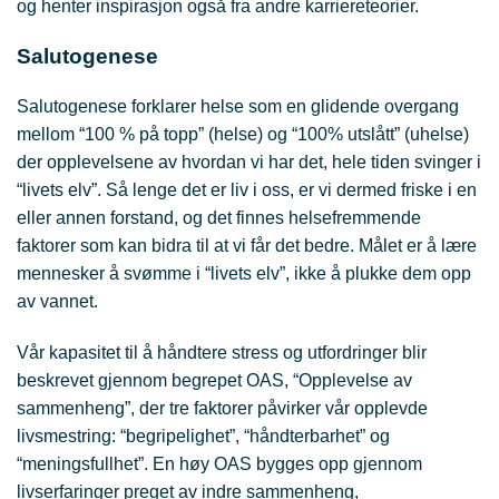
og henter inspirasjon også fra andre karriereteorier.
Salutogenese
Salutogenese forklarer helse som en glidende overgang
mellom “100 % på topp” (helse) og “100% utslått” (uhelse)
der opplevelsene av hvordan vi har det, hele tiden svinger i
“livets elv”. Så lenge det er liv i oss, er vi dermed friske i en
eller annen forstand, og det finnes helsefremmende
faktorer som kan bidra til at vi får det bedre. Målet er å lære
mennesker å svømme i “livets elv”, ikke å plukke dem opp
av vannet.
Vår kapasitet til å håndtere stress og utfordringer blir
beskrevet gjennom begrepet OAS, “Opplevelse av
sammenheng”, der tre faktorer påvirker vår opplevde
livsmestring: “begripelighet”, “håndterbarhet” og
“meningsfullhet”. En høy OAS bygges opp gjennom
livserfaringer preget av indre sammenheng,