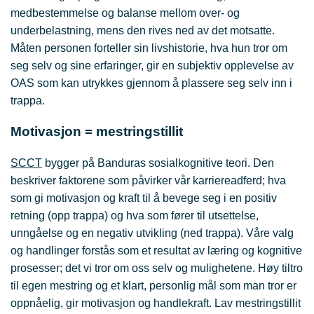
medbestemmelse og balanse mellom over- og
underbelastning, mens den rives ned av det motsatte.
Måten personen forteller sin livshistorie, hva hun tror om
seg selv og sine erfaringer, gir en subjektiv opplevelse av
OAS som kan utrykkes gjennom å plassere seg selv inn i
trappa.
Motivasjon = mestringstillit
SCCT
bygger på Banduras sosialkognitive teori. Den
beskriver faktorene som påvirker vår karriereadferd; hva
som gi motivasjon og kraft til å bevege seg i en positiv
retning (opp trappa) og hva som fører til utsettelse,
unngåelse og en negativ utvikling (ned trappa). Våre valg
og handlinger forstås som et resultat av læring og kognitive
prosesser; det vi tror om oss selv og mulighetene. Høy tiltro
til egen mestring og et klart, personlig mål som man tror er
oppnåelig, gir motivasjon og handlekraft. Lav mestringstillit