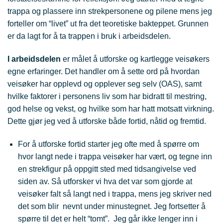
trappa og plassere inn strekpersonene og pilene mens jeg
forteller om “livet” ut fra det teoretiske bakteppet. Grunnen
er da lagt for å ta trappen i bruk i arbeidsdelen.
I arbeidsdelen
er målet å utforske og kartlegge veisøkers
egne erfaringer. Det handler om å sette ord på hvordan
veisøker har opplevd og opplever seg selv (OAS), samt
hvilke faktorer i personens liv som har bidratt til mestring,
god helse og vekst, og hvilke som har hatt motsatt virkning.
Dette gjør jeg ved å utforske både fortid, nåtid og fremtid.
For å utforske fortid starter jeg ofte med å spørre om
hvor langt nede i trappa veisøker har vært, og tegne inn
en strekfigur på oppgitt sted med tidsangivelse ved
siden av. Så utforsker vi hva det var som gjorde at
veisøker falt så langt ned i trappa, mens jeg skriver ned
det som blir nevnt under minustegnet. Jeg fortsetter å
spørre til det er helt “tomt”. Jeg går ikke lenger inn i