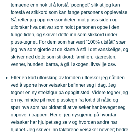
temaene enn nok til å forstå “poenget” slik at jeg kan
foreslå et stikkord som kan fange personens opplevelse.
Så retter jeg oppmerksomheten mot pluss-siden og
utforsker hva det var som holdt personen oppe i den
tunge tiden, og skriver dette inn som stikkord under
pluss-tegnet. For dem som har vært “100% utslått” spør
jeg hva som gjorde at de klarte å stå i det vanskelige, og
skriver ned dette som stikkord; familien, kjæresten,
venner, hunden, barna, å gå i skogen, livsvilje osv.
Etter en kort utforsking av fortiden utforsker jeg nåtiden
ved å spørre hvor veisøker befinner seg i dag. Jeg
tegner en ny strekfigur på oppgitt sted. Videre tegner jeg
en ny, mindre pil med plusstegn fra fortid til nåtid og
spør hva som har bidratt til at veisøker har beveget seg
oppover i trappen. Her er jeg nysgjerrig på hvordan
veisøker har hjulpet seg selv og hvordan andre har
hjulpet. Jeg skriver inn faktorene veisøker nevner; bedre