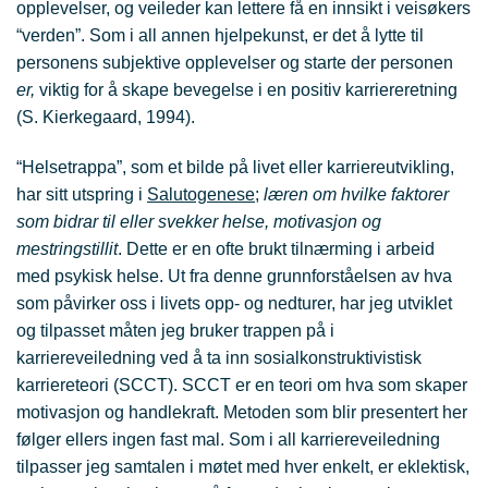
opplevelser, og veileder kan lettere få en innsikt i veisøkers
“verden”. Som i all annen hjelpekunst, er det å lytte til
personens subjektive opplevelser og starte der personen
er,
viktig for å skape bevegelse i en positiv karriereretning
(S. Kierkegaard, 1994).
“Helsetrappa”, som et bilde på livet eller karriereutvikling,
har sitt utspring i
Salutogenese;
læren om hvilke faktorer
som bidrar til eller svekker helse, motivasjon og
mestringstillit
. Dette er en ofte brukt tilnærming i arbeid
med psykisk helse. Ut fra denne grunnforståelsen av hva
som påvirker oss i livets opp- og nedturer, har jeg utviklet
og tilpasset måten jeg bruker trappen på i
karriereveiledning ved å ta inn sosialkonstruktivistisk
karriereteori (SCCT). SCCT er en teori om hva som skaper
motivasjon og handlekraft. Metoden som blir presentert her
følger ellers ingen fast mal. Som i all karriereveiledning
tilpasser jeg samtalen i møtet med hver enkelt, er eklektisk,