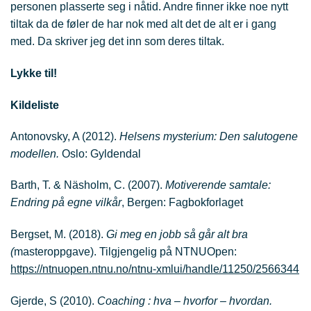
personen plasserte seg i nåtid. Andre finner ikke noe nytt
tiltak da de føler de har nok med alt det de alt er i gang
med. Da skriver jeg det inn som deres tiltak.
Lykke til!
Kildeliste
Antonovsky, A (2012).
Helsens mysterium: Den salutogene
modellen.
Oslo: Gyldendal
Barth, T. & Näsholm, C. (2007).
Motiverende samtale:
Endring på egne vilkår
, Bergen: Fagbokforlaget
Bergset, M. (2018).
Gi meg en jobb så går alt bra
(
masteroppgave). Tilgjengelig på NTNUOpen:
https://ntnuopen.ntnu.no/ntnu-xmlui/handle/11250/2566344
Gjerde, S (2010).
Coaching : hva – hvorfor – hvordan.