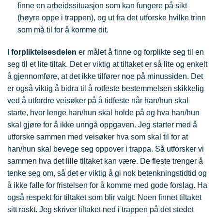
finne en arbeidssituasjon som kan fungere på sikt
(høyre oppe i trappen), og ut fra det utforske hvilke trinn
som må til for å komme dit.
I forpliktelsesdelen
er målet å finne og forplikte seg til en
seg til et lite tiltak. Det er viktig at tiltaket er så lite og enkelt
å gjennomføre, at det ikke tilfører noe på minussiden. Det
er også viktig å bidra til å rotfeste bestemmelsen skikkelig
ved å utfordre veisøker på å tidfeste når han/hun skal
starte, hvor lenge han/hun skal holde på og hva han/hun
skal gjøre for å ikke unngå oppgaven. Jeg starter med å
utforske sammen med veisøker hva som skal til for at
han/hun skal bevege seg oppover i trappa. Så utforsker vi
sammen hva det lille tiltaket kan være. De fleste trenger å
tenke seg om, så det er viktig å gi nok betenkningstidtid og
å ikke falle for fristelsen for å komme med gode forslag. Ha
også respekt for tiltaket som blir valgt. Noen finnet tiltaket
sitt raskt. Jeg skriver tiltaket ned i trappen på det stedet