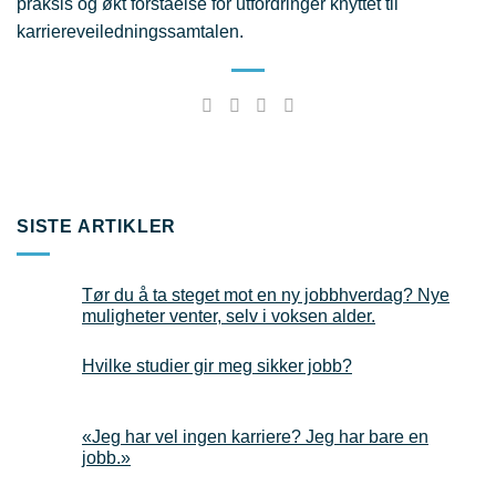
praksis og økt forståelse for utfordringer knyttet til
karriereveiledningssamtalen.
SISTE ARTIKLER
Tør du å ta steget mot en ny jobbhverdag? Nye
muligheter venter, selv i voksen alder.
Hvilke studier gir meg sikker jobb?
«Jeg har vel ingen karriere? Jeg har bare en
jobb.»