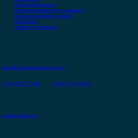
Karriereveiledning
(93)
Karriereveiledning for veiledere
(23)
Karriereveiledning i bedrift
(4)
Utdanning
(41)
Verktøy og metoder
(10)
Kontakt oss
Bestill karriereveiledning her
Telefon:
(+47) 69 11 75 90
eller
(+47) 47 45 92 84
Åpningstid:
Mandag – fredag 10:00 – 15:00
E-post:
karriere@ofk.no
Postadresse:
Postboks 237, 1702 Sarpsborg