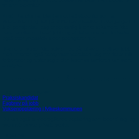
tid som elektriker.
Kristin Landrø har blant annet hatt studenter som tar
videreutdanning helt på slutten av yrkeslivet, i overgangen til
å bli pensjonist. I dag er det vanlig å tenke at karriere ikke
bare handler om betalt jobb, og at det er noe som fortsetter
også etter yrkesaktiv alder, poengterer hun.
-Karrieren slutter ikke selv om du går ut av en ordinær jobb,
men omfatter også pensjonisttilværelsen. Jeg tror det at folk
forbereder og ruster seg til den fasen av karrieren kan være
en styrke.
Noen eksempler på videreutdanning:
Fag- og svennebrev
Praksiskandidat
Fagbrev på jobb
Voksenopplæring i fylkeskommunen
Du kan også ta videregående opplæring som leder til fag- og
svennebrev ved private skoler.
Fagskole