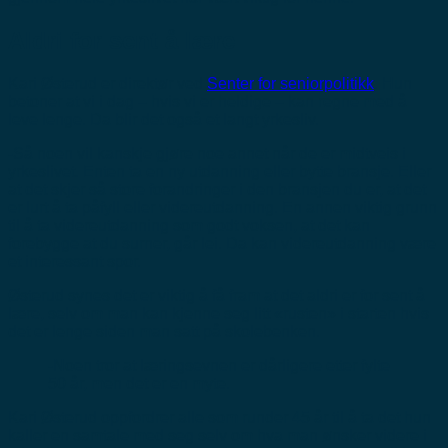
Aldri for sent å lære
Kari Østerud er direktør ved
Senter for seniorpolitikk
. Hun
betoner at vi i dag – hvis vi er heldige – kan regne med å
leve lenge. Da blir det også et langt yrkesliv.
-Så noen vil kanskje gjøre noe annet når de er midtveis i
yrkeslivet. Enten ta en ny utdanning eller bytte bransje. Eller
at det skjer så store forandringer i den bransjen du er, at det
er lurt å ta påfyll eller videreutdanning. En annen viktig grunn
til å ta videreutdanning som godt voksen, at det kan
forebygge at du surner, går lei. Da kan videreutdanning være
et interessant spor.
Østerud synes det er viktig å få fram at det aldri er for sent å
lære, selv om man kan kjenne seg litt «rusten» i starten hvis
det er lenge siden man satt på skolebenken.
-Noen tror at læringsevnen er dårligere etter fylte
50 år, men det er en myte.
Kari Østerud oppfordrer alle som runder 45 år til å ta det hun
kaller en samtale med seg selv om hva man ønsker videre i