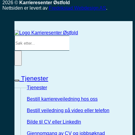
2026 ©
Karrieresenter Østfold
Nettsiden er levert av
Fredrikstad Webdesign AS
.
Tjenester
Tjenester
Bestill karriereveiledning hos oss
Bestill veiledning på video eller telefon
Bilde til CV eller LinkedIn
Gjennomgang av CV og jobbsøknad