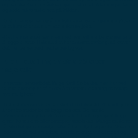
og har skapt en forståelse i hjemmet for at utdanningen tar tid
og at de må forsake noe på fritiden.
Kristin Landrø har også inntrykk av at det er gjennomførbart å
ta et kurs eller studium ved siden av jobb.
-Det henger også sammen med hvor villig arbeidsgiver er til
å legge til rette. Hvis studiet har et større omfang, så krever
det mer samarbeid med arbeidsgiver.
Ble tilbudt ingeniørjobb etter
fagskole
Innsatsen er verdt det, ifølge Ketil Solbakke. Han har sett
tallrike eksempler på at det å ta videreutdanning har skapt
nye muligheter.
-Blant annet sto det en artikkel i Fredriksstad Blad tidligere i
år om tre studenter på bygg hos oss. De hadde
tømrerutdanning fra før. Nå er alle tilbudt ingeniørstilling i
enten konsulent- eller entreprenørselskap. Mange studenter
får skikkelige karriereløft etter å ha fullført fagskole. Noen blir
ledere eller mellomledere. En ble rekruttert til et rederi og
reiser nå verden rundt og godkjenner båter. Han jobbet i sin