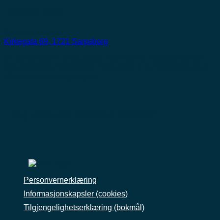
Besøk oss
Besøksadresse:
Kirkegata 69, 1721 Sarpsborg
Vi har kontorer i andre etasje i den gamle Apotekergården
rett ved torget i Sarpsborg. Inngangen til Karrieresenteret er
på baksiden av bygningen.
Følg oss på sosiale medier
Personvernerklæring
Informasjonskapsler (cookies)
Tilgjengelighetserklæring (bokmål)