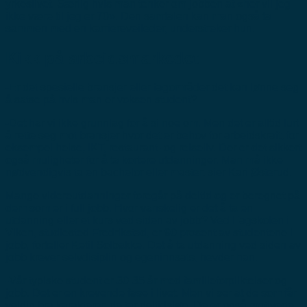
yrkeslivet. Særlig hvis man tenker om jobben at «her vil jeg
ikke være til jeg er 70». Den samtalen kan man også ta
sammen med en karriereveileder, understreker hun.
Kikk på arbeidsmarkedet
-Er det spesielle bransjer eller fagområder det kan lønne seg
å satse på hvis man er voksen student?
-Det har vi ikke grunnlag for å si noe om. Men det er alltid lurt
å rette seg mot bransjer hvor det er behov for arbeidskraft, for
eksempel helse, IKT, restaurant- og reiseliv. Der er det sikkert
også muligheter for å ta kortere utdanninger. Man må ikke
nødvendigvis ta en bachelor eller master, sier Kari Østerud.
Mange videreutdanninger foregår på deltid og er beregnet på
dem som er i full jobb. Hvor vanskelig er det å ta en
utdanning eller et kurs ved siden av jobb? Ved Fagskolen i
Viken, studiested Fredrikstad, er 90 prosent av studentene i
jobb, forteller Ketil Solbakke. Det å ta utdanning ved siden av
jobb krever selvdisiplin og egeninnsats, hevder han.
-Vår typiske student er 30-35 år med familieforpliktelser og
jobb. Det er en krevende fase i livet. Men vi ser at de som får
veldig bra karakterer, de tar deltidsløp. De er også motiverte,