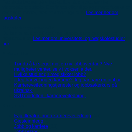
Fagskole bygger på yrkesfaglige studieprogram fra
videregående skole. Det finnes offentlige og private fagskoler
over hele landet, med et bredt fagtilbud.
Les mer her om
fagskoler
.
Høgskole og universitet
Du kan ta studier på ett år og kortere, samt bachelor- og
masterstudier.
Les mer om universitets- og høgskolestudier
her
.
Siste artikler
Tør du å ta steget mot en ny jobbhverdag? Nye
muligheter venter, selv i voksen alder.
Hvilke studier gir meg sikker jobb?
«Jeg har vel ingen karriere? Jeg har bare en jobb.»
Karriereveiledningstjenester og jobbsøkerkurs på
ukrainsk
SØTmodellen i karriereveiledning
Kategorier
Faglitteratur innen karriereveiledning
(55)
Gjesteinnlegg
(8)
Jobb og karriere
(33)
Jobbsøking
(62)