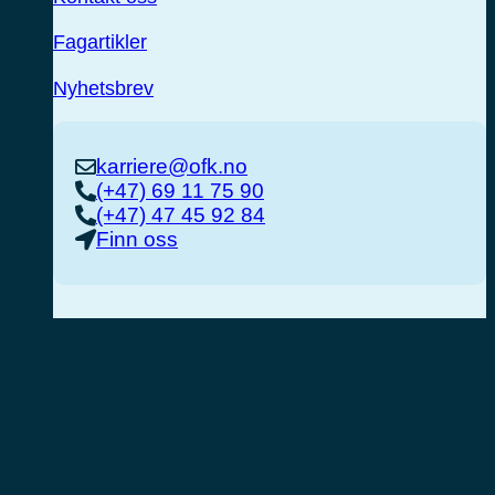
Fagartikler
Nyhetsbrev
karriere@ofk.no
(+47) 69 11 75 90
(+47) 47 45 92 84
Finn oss