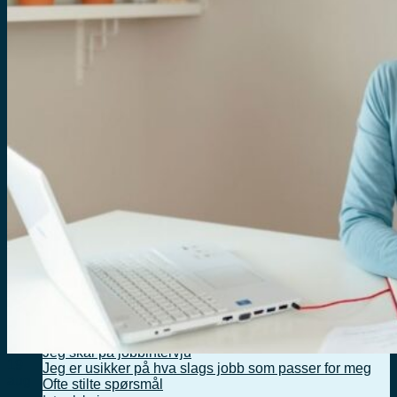
Kurs og aktiviteter
Nettkurs
For veiledere
For veiledere
Ressurser for veiledere
Kurs for veiledere
Nyhetsbrev for veiledere
Ofte stilte spørsmål
Karriereveiledning i bedrift
Karriereveiledning i bedrift
Vi ønsker karriereveiledning til våre ansatte
Vi ønsker opplæring i karriereveiledning
Vi må nedbemanne
Vi finner ikke rett kompetanse
Ofte stilte spørsmål
Jobb og karriere
Jobb og karriere
Jeg er jobbsøker
Jeg vil bytte jobb
Jeg finner ikke jobber jeg har lyst på, eller er kvalifisert
til
Jeg får ikke jobbene jeg søker på
Jeg skal på jobbintervju
19
Jeg er usikker på hva slags jobb som passer for meg
aug
Ofte stilte spørsmål