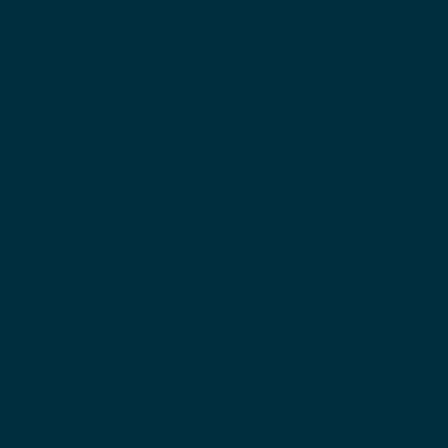
Tanken om én utdanning er utdatert
Kristin Landrø er førstelektor ved Institutt for pedagogikk og
livslang læring ved NTNU. Hun mener også at tanken om at
én utdanning holder hele livet er utdatert. Ikke minst på grunn
av de raske samfunnsendringene vi nå ser. Hun tror
arbeidsgivere ser positivt på jobbsøkere som holder seg
oppdatert.
-Arbeidsgiver tenker at her er det en person som
har gjort en innsats for å lære noe nytt.
Landrø tror at det å ta en videreutdanning kan være gunstig
for mange som er godt voksne – og ikke bare fordi det gir
fordeler på arbeidsmarkedet.
-Jeg tror det gir en mulighet til å holde seg frisk, vital og pigg,
og å til å utfordre seg selv. Det med at hjernen er en muskel
som trenger trening, har jeg tro på. Jeg har erfart det selv og
ser at voksne som tar videreutdanning, blomstrer opp. De
føler seg levende og vitale ved å lære noe nytt, sier Landrø.
Hun har selv skiftet karriereretning, fra flyvertinne til
universitetslærer og forsker, og opplever at det å lære
gjennom hele yrkeslivet har vært viktig for henne.