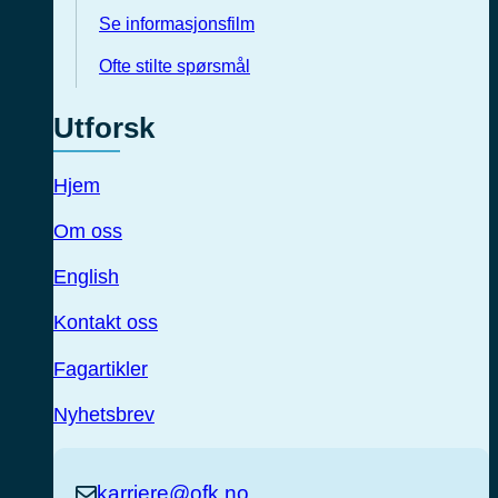
Se informasjonsfilm
Ofte stilte spørsmål
Utforsk
Hjem
Om oss
English
Kontakt oss
Fagartikler
Nyhetsbrev
karriere@ofk.no