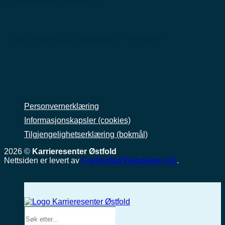
på baksiden av bygningen.
Følg oss på sosiale medier
Personvernerklæring
Informasjonskapsler (cookies)
Tilgjengelighetserklæring (bokmål)
2026 ©
Karrieresenter Østfold
Nettsiden er levert av
Fredrikstad Webdesign AS
.