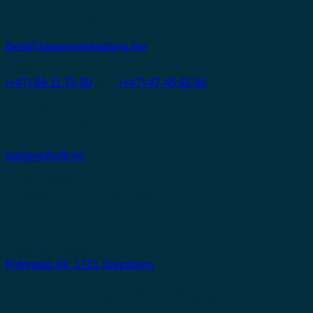
Kontakt oss
Bestill karriereveiledning her
Telefon:
(+47) 69 11 75 90
eller
(+47) 47 45 92 84
Åpningstid:
Mandag – fredag 10:00 – 15:00
E-post:
karriere@ofk.no
Postadresse:
Postboks 237, 1702 Sarpsborg
Besøk oss
Besøksadresse:
Kirkegata 69, 1721 Sarpsborg
Vi har kontorer i andre etasje i den gamle Apotekergården
rett ved torget i Sarpsborg. Inngangen til Karrieresenteret er