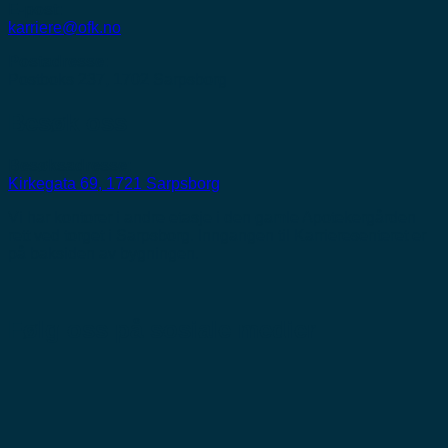
E-post:
karriere@ofk.no
Postadresse:
Postboks 237, 1702 Sarpsborg
Besøk oss
Besøksadresse:
Kirkegata 69, 1721 Sarpsborg
Vi har kontorer i andre etasje i den gamle Apotekergården
rett ved torget i Sarpsborg. Inngangen til Karrieresenteret er
på baksiden av bygningen.
Følg oss på sosiale medier