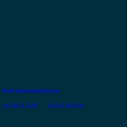
Detaljer
Dato:
15. august 2024
Tid
13:00 - 14:30
Sted
Digitalt
Kontakt oss
Bestill karriereveiledning her
Telefon:
(+47) 69 11 75 90
eller
(+47) 47 45 92 84
Åpningstid:
Mandag – fredag 10:00 – 15:00