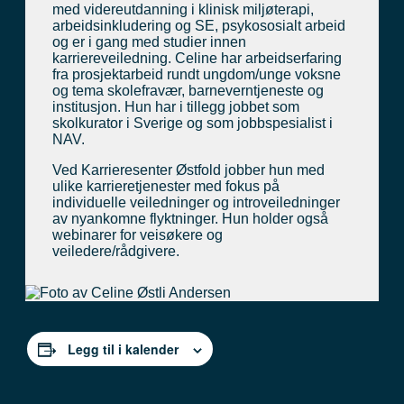
med videreutdanning i klinisk miljøterapi,
arbeidsinkludering og SE, psykososialt arbeid
og er i gang med studier innen
karriereveiledning. Celine har arbeidserfaring
fra prosjektarbeid rundt ungdom/unge voksne
og tema skolefravær, barneverntjeneste og
institusjon. Hun har i tillegg jobbet som
skolkurator i Sverige og som jobbspesialist i
NAV.
Ved Karrieresenter Østfold jobber hun med
ulike karrieretjenester med fokus på
individuelle veiledninger og introveiledninger
av nyankomne flyktninger. Hun holder også
webinarer for veisøkere og
veiledere/rådgivere.
Legg til i kalender