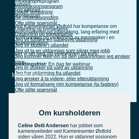
Introduksjonsprogram
Forarbeid
Introduksjonsprogram
CV og søknad
Bestill veiledning
Jobbintervjuet
Se informasjonsfilm
Ofte stilte spørsmål
Vi ved Karrieresenter Østfold har kompetanse om
Utdanning og kompetanse
arbeidsmarkedet og jobbsøking, lang erfaring med
Utdanning og kompetanse
kursvirksomhet og veiledning av mennesker i en
Jeg vil fullføre en påbegynt utdanning
jobbsøkerprosess.
Jeg vil studere i utlandet
Jeg vil ta en utdanning som sikrer meg jobb
Håper vi ser deg, og velkommen på kurs.
Jeg kommer ikke inn på den utdanningen jeg ønsker
meg
Påmeldingsfrist:
En dag før webinar
Jeg er usikker på valg av utdanning
Jeg har utdanning fra utlandet
Meld deg på her
Jeg ønsker å ta videre- eller etterutdanning
Jeg vil formalisere min kompetanse (ta fagbrev)
Ofte stilte spørsmål
Fagartikler
Nyhetsbrev
Om kursholderen
English
Celine Østli Andersen
har jobbet som
Meny
karriereveileder ved Karrieresenter Østfold
siden våren 2022. Hun er utdannet sosionom