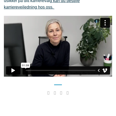
usikker på ditt karrierevalg
kan du bestille
karriereveiledning hos oss.