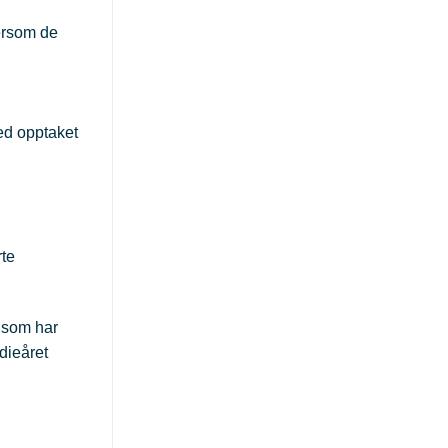
Dersom de
ved opptaket
rte
e som har
dieåret