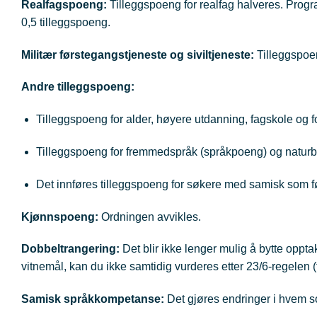
Realfagspoeng:
Tilleggspoeng for realfag halveres. Progra
0,5 tilleggspoeng.
Militær førstegangstjeneste og siviltjeneste:
Tilleggspoen
Andre tilleggspoeng:
Tilleggspoeng for alder, høyere utdanning, fagskole og 
Tilleggspoeng for fremmedspråk (språkpoeng) og naturb
Det innføres tilleggspoeng for søkere med samisk som f
Kjønnspoeng:
Ordningen avvikles.
Dobbeltrangering:
Det blir ikke lenger mulig å bytte opp
vitnemål, kan du ikke samtidig vurderes etter 23/6-regelen (
Samisk språkkompetanse:
Det gjøres endringer i hvem 