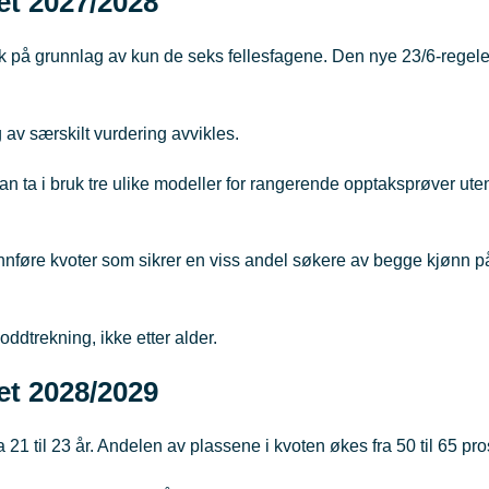
ret 2027/2028
ak på grunnlag av kun de seks fellesfagene. Den nye 23/6-regele
av særskilt vurdering avvikles.
an ta i bruk tre ulike modeller for rangerende opptaksprøver ute
nnføre kvoter som sikrer en viss andel søkere av begge kjønn på
ddtrekning, ikke etter alder.
ret 2028/2029
21 til 23 år. Andelen av plassene i kvoten økes fra 50 til 65 pr