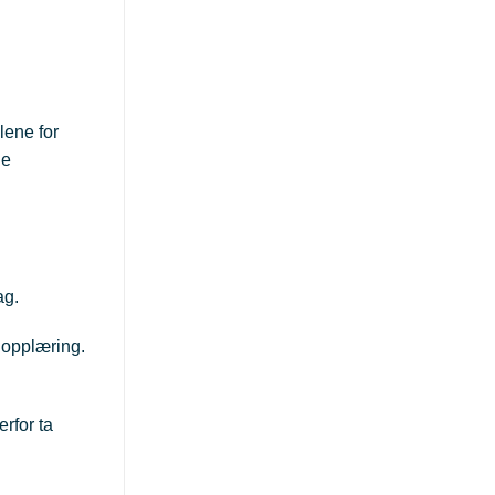
lene for
de
ag.
e opplæring.
rfor ta