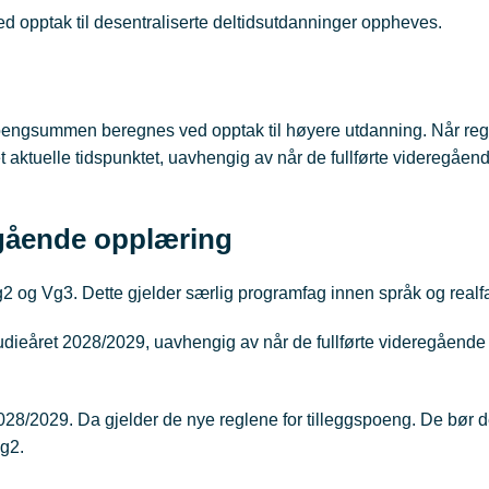
ed opptak til desentraliserte deltidsutdanninger oppheves.
 poengsummen beregnes ved opptak til høyere utdanning. Når reg
et aktuelle tidspunktet, uavhengig av når de fullførte videregåen
egående opplæring
g2 og Vg3. Dette gjelder særlig programfag innen språk og realf
tudieåret 2028/2029, uavhengig av når de fullførte videregåend
2028/2029. Da gjelder de nye reglene for tilleggspoeng. De bør de
Vg2.