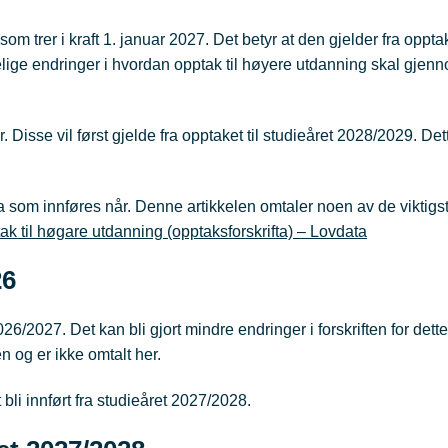
 trer i kraft 1. januar 2027. Det betyr at den gjelder fra opptake
lige endringer i hvordan opptak til høyere utdanning skal gjen
Disse vil først gjelde fra opptaket til studieåret 2028/2029. Det
a som innføres når. Denne artikkelen omtaler noen av de viktigs
ak til høgare utdanning (opptaksforskrifta) – Lovdata
26
026/2027. Det kan bli gjort mindre endringer i forskriften for dett
en og er ikke omtalt her.
 bli innført fra studieåret 2027/2028.