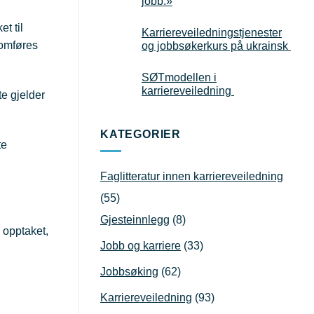
jobb.»
t til
Karriereveiledningstjenester
nomføres
og jobbsøkerkurs på ukrainsk
SØTmodellen i
karriereveiledning
te gjelder
KATEGORIER
te
Faglitteratur innen karriereveiledning
(55)
Gjesteinnlegg
(8)
e opptaket,
Jobb og karriere
(33)
Jobbsøking
(62)
Karriereveiledning
(93)