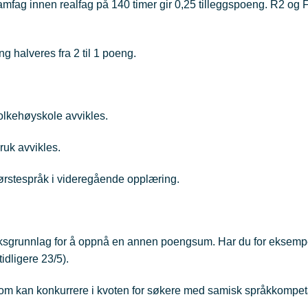
mfag innen realfag på 140 timer gir 0,25 tilleggspoeng. R2 og F
g halveres fra 2 til 1 poeng.
folkehøyskole avvikles.
ruk avvikles.
ørstespråk i videregående opplæring.
taksgrunnlag for å oppnå en annen poengsum. Har du for eksempel
tidligere 23/5).
som kan konkurrere i kvoten for søkere med samisk språkkompe