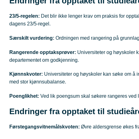
Endringer fra opptaket til studieå
23/5-regelen:
Det blir ikke lenger krav om praksis for oppt
dagens 23/5-regel.
Særskilt vurdering:
Ordningen med rangering på grunnlag 
Rangerende opptaksprøver:
Universiteter og høyskoler k
departementet om godkjenning.
Kjønnskvoter:
Universiteter og høyskoler kan søke om å i
med stor kjønnsubalanse.
Poenglikhet:
Ved lik poengsum skal søkere rangeres ved lo
Endringer fra opptaket til studieå
Førstegangsvitnemålskvoten:
Øvre aldersgrense økes fra 