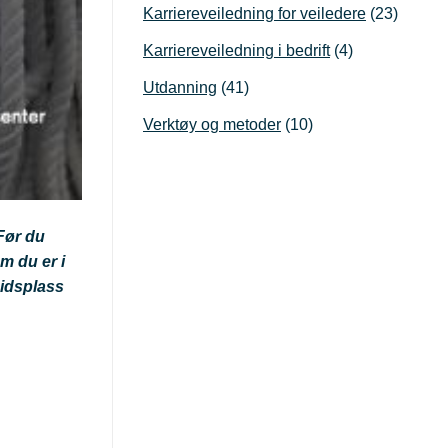
Karriereveiledning for veiledere
(23)
Karriereveiledning i bedrift
(4)
Utdanning
(41)
Verktøy og metoder
(10)
Før du
m du er i
eidsplass