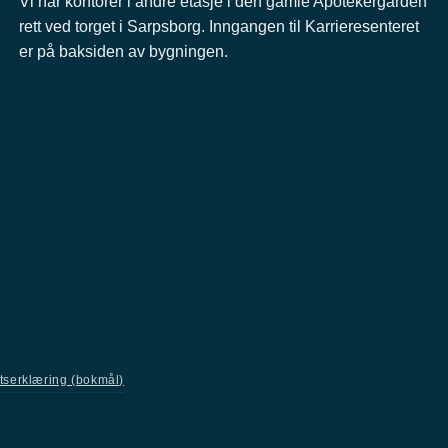
Vi har kontorer i andre etasje i den gamle Apotekergården
rett ved torget i Sarpsborg. Inngangen til Karrieresenteret
er på baksiden av bygningen.
etserklæring (bokmål)