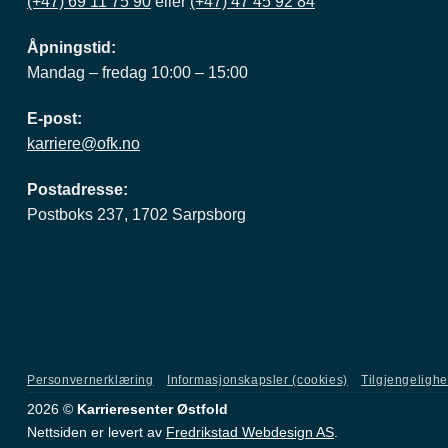
(+47) 69 11 75 90
eller
(+47) 47 45 92 84
Åpningstid:
Mandag – fredag 10:00 – 15:00
E-post:
karriere@ofk.no
Postadresse:
Postboks 237, 1702 Sarpsborg
Personvernerklæring
Informasjonskapsler (cookies)
Tilgjengeligh
2026 ©
Karrieresenter Østfold
Nettsiden er levert av
Fredrikstad Webdesign AS
.