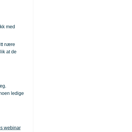
ikk med
itt nære
lik at de
deg.
 noen ledige
is webinar