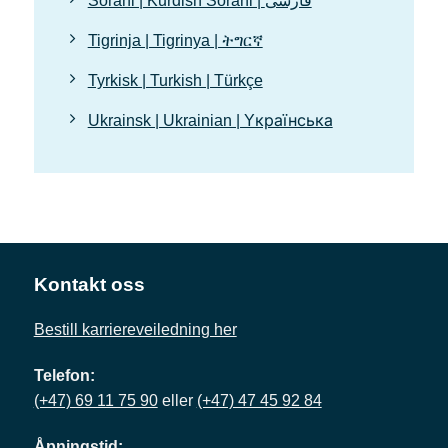
Sorani | Kurdish Sorani | فارسی
Tigrinja | Tigrinya | ትግርኛ
Tyrkisk | Turkish | Türkçe
Ukrainsk | Ukrainian | Yкраїнська
Kontakt oss
Bestill karriereveiledning her
Telefon:
(+47) 69 11 75 90
eller
(+47) 47 45 92 84
Åpningstid: