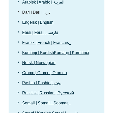
Arabisk | Arabic | العربية
Dari | Dari | دری
Engelsk | English
Farsi | Farsi | فارسی
Fransk | French | Français_
Kumanji | KurdishKumanji | Kurmancî
Norsk | Norwegian
Oromo | Oromo | Oromoo
Pashto | Pashto | پښتو
Russisk | Russian | Pусский
Somali | Somali | Soomaali