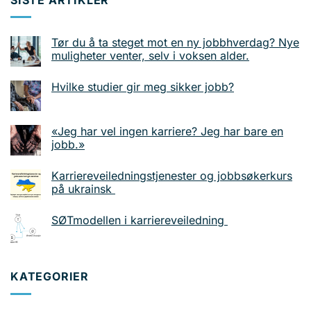
Tør du å ta steget mot en ny jobbhverdag? Nye
muligheter venter, selv i voksen alder.
Hvilke studier gir meg sikker jobb?
«Jeg har vel ingen karriere? Jeg har bare en
jobb.»
Karriereveiledningstjenester og jobbsøkerkurs
på ukrainsk
SØTmodellen i karriereveiledning
KATEGORIER