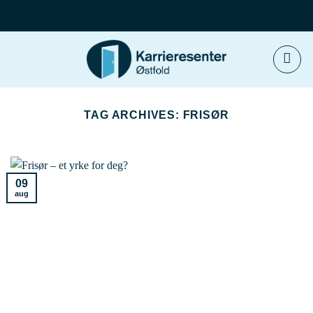
Skip
to
content
TAG ARCHIVES:
FRISØR
09
aug