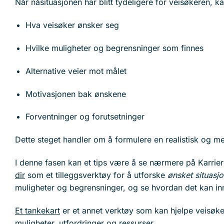
Når nåsituasjonen har blitt tydeligere for veisøkeren, k
Hva veisøker ønsker seg
Hvilke muligheter og begrensninger som finnes
Alternative veier mot målet
Motivasjonen bak ønskene
Forventninger og forutsetninger
Dette steget handler om å formulere en realistisk og me
I denne fasen kan et tips være å se nærmere på Karr
dir
som et tilleggsverktøy for å utforske
ønsket situasj
muligheter og begrensninger, og se hvordan det kan in
Et tankekart
er et annet verktøy som kan hjelpe veisøke
muligheter, utfordringer og ressurser.