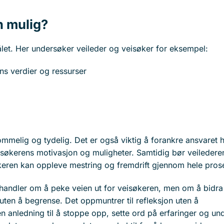
en mulig?
ålet. Her undersøker veileder og veisøker for eksempel:
ns verdier og ressurser
melig og tydelig. Det er også viktig å forankre ansvaret 
isøkerens motivasjon og muligheter. Samtidig bør veilederen
isøkeren kan oppleve mestring og fremdrift gjennom hele pro
andler om å peke veien ut for veisøkeren, men om å bidra t
 uten å begrense. Det oppmuntrer til refleksjon uten å
anledning til å stoppe opp, sette ord på erfaringer og un