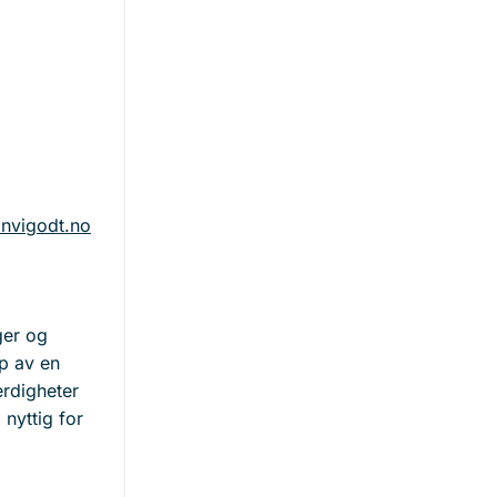
nvigodt.no
nger og
lp av en
erdigheter
nyttig for