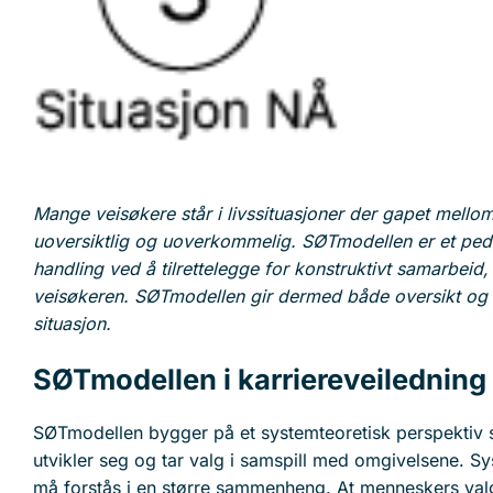
Mange veisøkere står i livssituasjoner der gapet mell
uoversiktlig og uoverkommelig. SØTmodellen er et pedag
handling ved å tilrettelegge for konstruktivt samarbeid,
veisøkeren. SØTmodellen gir dermed både oversikt og 
situasjon.
SØTmodellen i karriereveiledning
SØTmodellen bygger på et systemteoretisk perspektiv
utvikler seg og tar valg i samspill med omgivelsene. Sys
må forstås i en større sammenheng. At menneskers valg