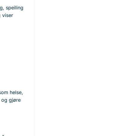
g, speiling
 viser
 som helse,
v og gjøre