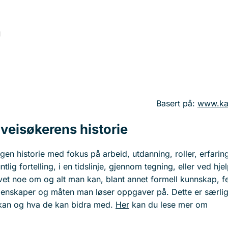
Basert på:
www.ka
veisøkerens historie
n egen historie med fokus på arbeid, utdanning, roller, erfari
tlig fortelling, i en tidslinje, gjennom tegning, eller ved hje
t noe om og alt man kan, blant annet formell kunnskap, f
 egenskaper og måten man løser oppgaver på. Dette er særlig 
 kan og hva de kan bidra med.
Her
kan du lese mer om