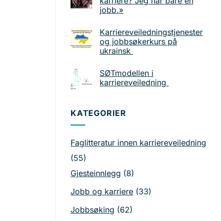
karriere? Jeg har bare en
jobb.»
Karriereveiledningstjenester
og jobbsøkerkurs på
ukrainsk
SØTmodellen i
karriereveiledning
KATEGORIER
Faglitteratur innen karriereveiledning
(55)
Gjesteinnlegg
(8)
Jobb og karriere
(33)
Jobbsøking
(62)