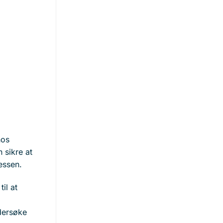
hos
 sikre at
sessen.
il at
dersøke