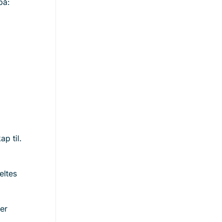
 på:
ap til.
eltes
er