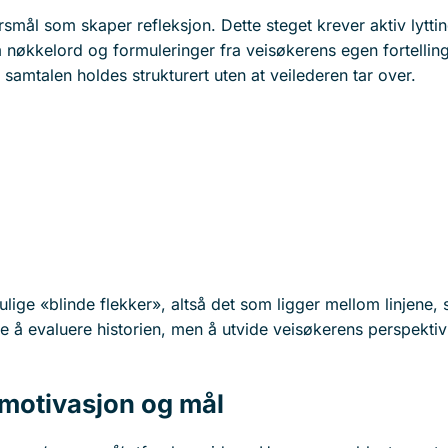
smål som skaper refleksjon. Dette steget krever aktiv lyttin
m nøkkelord og formuleringer fra veisøkerens egen fortelling
amtalen holdes strukturert uten at veilederen tar over.
ige «blinde flekker», altså det som ligger mellom linjene,
kke å evaluere historien, men å utvide veisøkerens perspekti
 motivasjon og mål