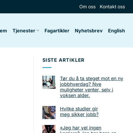
Om oss
Kontakt oss
jem
Tjenester
Fagartikler
Nyhetsbrev
English
SISTE ARTIKLER
Tør du å ta steget mot en ny
jobbhverdag? Nye
muligheter venter, selv i
voksen alder.
Hvilke studier gir
meg sikker jobb?
«Jeg har vel ingen