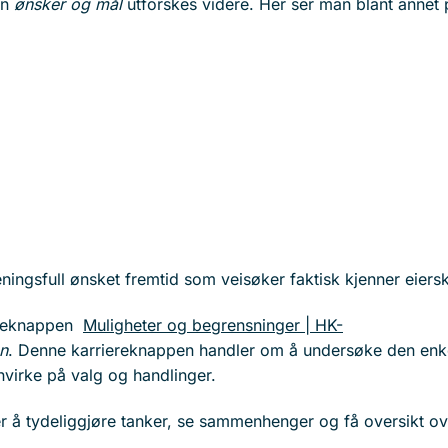
an
ønsker og mål
utforskes videre. Her ser man blant annet
ningsfull ønsket fremtid som veisøker faktisk kjenner eiersk
iereknappen
Muligheter og begrensninger | HK-
on
. Denne karriereknappen handler om å undersøke den enk
nvirke på valg og handlinger.
r å tydeliggjøre tanker, se sammenhenger og få oversikt ov