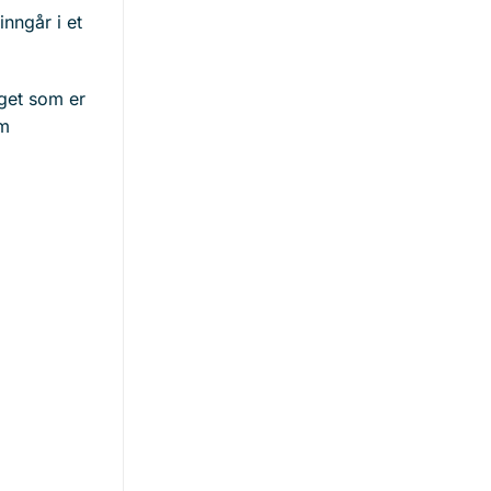
inngår i et
eget som er
om