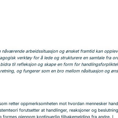
om nåværende arbeidssituasjon og ønsket framtid kan opple
ogisk verktøy for å lede og strukturere en samtale fra ord
 bidra til refleksjon og skape en form for handlingsforplikte
retning, og fungerer som en bro mellom nåsituasjon og øns
 som retter oppmerksomheten mot hvordan mennesker handl
temteori forutsetter at handlinger, reaksjoner og beslutninge
 formes gjennom kontinuerlig tilbakemelding fra andre. I