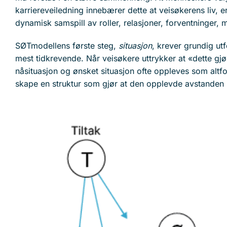
karriereveiledning innebærer dette at veisøkerens liv, e
dynamisk samspill av roller, relasjoner, forventninger,
SØTmodellens første steg,
situasjon
, krever grundig ut
mest tidkrevende. Når veisøkere uttrykker at «dette g
nåsituasjon og ønsket situasjon ofte oppleves som altf
skape en struktur som gjør at den opplevde avstanden l